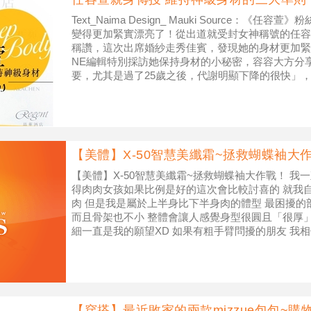
Text_Naima Design_ Mauki Source：《任容萱
變得更加緊實漂亮了！從出道就受封女神稱號的任容
稱讚，這次出席婚紗走秀佳賓，發現她的身材更加緊
NE編輯特別採訪她保持身材的小秘密，容容大方分
要，尤其是過了25歲之後，代謝明顯下降的很快」
【美體】X-50智慧美纖霜~拯救蝴蝶袖大
【美體】X-50智慧美纖霜~拯救蝴蝶袖大作戰！ 我
得肉肉女孩如果比例是好的這次會比較討喜的 就我
肉 但是我是屬於上半身比下半身肉的體型 最困擾的
而且骨架也不小 整體會讓人感覺身型很圓且「很厚
細一直是我的願望XD 如果有粗手臂問擾的朋友 我
【穿搭】最近敗家的兩款mizzue包包~購