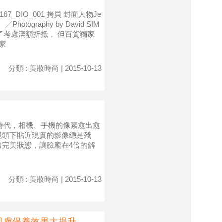
167_DIO_001 拷貝 封面人物Je
╱Photography by David SIM
了考慮滿額折抵， 但百貨獨家
家
分類 : 美妝時尚 | 2015-10-13
的時代，相機、手機的像素愈出愈
 鏡頭下貼近現實的影像總是殘
出完美狀態，讓臉龐在4倍的解
分類 : 美妝時尚 | 2015-10-13
肌膚保養效果大提升