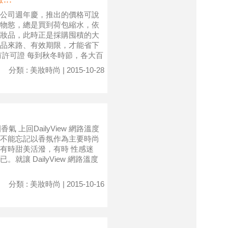
公司週年慶，推出的價格可說
物慾，總是買到荷包縮水，依
妝品，此時正是採購囤積的大
品來路、有效期限，才能省下
有許可證 每到秋冬時節，各大百
分類 : 美妝時尚 | 2015-10-28
的花園香氣 上回DailyView 網路溫度
不能忘記以香氛作為主要時尚
有時甜美活潑，有時 性感迷
讓 DailyView 網路溫度
分類 : 美妝時尚 | 2015-10-16