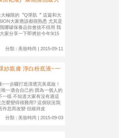
抱最大極限的〝Q彈肌〞 這篇和大
BION大家應該都很熟悉 尤其是
問我哪罐保養品你會捨不得用 我
大家分享一下即將於今年9/15
分類 : 美妝時尚 | 2015-09-11
.裸紗親膚 淨白粉底液~一
底液~一步驟打造清透完美底妝！
是唯一適合自己的 因為一個人的
不一樣 不知道大家有沒有過這
怎麼變得很難用? 這個狀況我
活作息而改變 但維持皮
分類 : 美妝時尚 | 2015-09-03