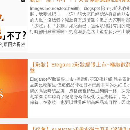
Images Source:top1health、blogspot 
胖，我要減肥！」，這句話大概已經聽過身邊的朋友
的人似乎沒幾個？減肥真有這麼難？但是大家明明都
「少吃」和「多動」如此而已，這兩項絕對有用的減
行時卻困難重重啊～究竟減肥之路上還有多少崇山峻
【彩妝】Elegance彩妝耀眼上市~極緻歡
盤
Elegance彩妝耀眼上市~極緻歡顏5D蜜粉餅.魅晶
品牌比較陌生 但這個品牌在日本已經非常的火紅 Eleg
黎的高級時裝品牌，風格優雅精緻且獨樹一格，深受歐
創業30週年時為了紀念身為高級化妝品先驅者，為
保養，在彩妝上也要以世界級的高級品為目標，因此AL
【保養】ALBION 活潤水彈力系列(滲透