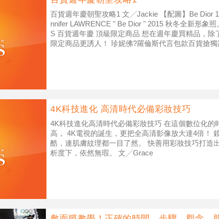
百貨週年慶朝聖攻略1 文╱Jackie 【配圖】Be Dior 1
nnifer LAWRENCE " Be Dior " 2015 秋冬全新形象照。
S 百貨週年慶 頂級限定商品 想在週年慶買精品，除
限定商品更誘人！ 珍妮佛?羅倫斯代言包款百貨搶獨
4K科技進化 高清時代必備彩妝技巧
4K科技進化高清時代必備彩妝技巧 在這個數位化
高， 4K電視的誕生，更把全高清影像放大達4倍！
酷，連肌膚紋理都一目了然。 快善用彩妝技巧打造
析度下，依然無瑕。 文╱Grace
敷面膜教學！正確的時間、步驟、觀念 