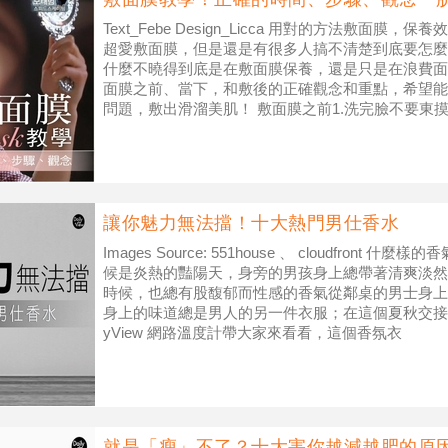
Text_Febe Design_Licca 用對的方法敷面
超愛敷面膜，但是還是有很多人搞不清楚到底要怎麼
什麼不曉得到底是在敷面膜保養，還是只是在浪費面膜
面膜之前、當下，和敷後的正確觀念和重點，希望能
問題，敷出滑溜美肌！ 敷面膜之前1.洗完臉不要東
讓你魅力無法擋！十大熱門男仕香水
Images Source: 551house 、 cloudfron
候是炎熱的豔陽天，身旁的男孩身上總帶著清爽淡然
時候，也總有股馥郁而性感的香氣從鄰桌的男士身上
身上的味道總是男人的另一件衣服；在這個夏秋交接、香
yView 網路溫度計帶大家來看看，這個香氛衣
就是「瘦」不了？十大害你越減越肥的原