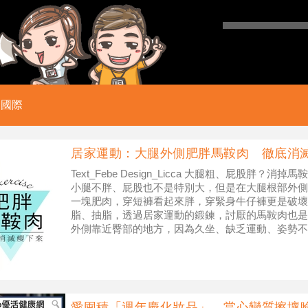
國際
居家運動：大腿外側肥胖馬鞍肉 徹底消
Text_Febe Design_Licca 大腿粗、屁股胖？
小腿不胖、屁股也不是特別大，但是在大腿根部外側
一塊肥肉，穿短褲看起來胖，穿緊身牛仔褲更是破壞
脂、抽脂，透過居家運動的鍛鍊，討厭的馬鞍肉也是
外側靠近臀部的地方，因為久坐、缺乏運動、姿勢不
愛囤積「週年慶化妝品」，當心變質擦壞臉.