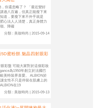
除了少吃和多動，你還忽略了？ 「最近變好
講過八百遍，但真正能瘦下來
知道，要瘦下來不外乎就是
肥心法人人清楚，真正身體力
嶺、障礙
分類 : 美妝時尚 | 2015-09-14
顏5D蜜粉餅.魅晶四射眼彩
四射眼彩盤 可能大家對於這個彩妝
ance為1950年創立於法國巴
美時裝界喜愛。 ALBION於
了讓女性不只是停留在肌膚上的
BION在19
分類 : 美妝時尚 | 2015-09-13
乳&活化液)~展開擁抱最大