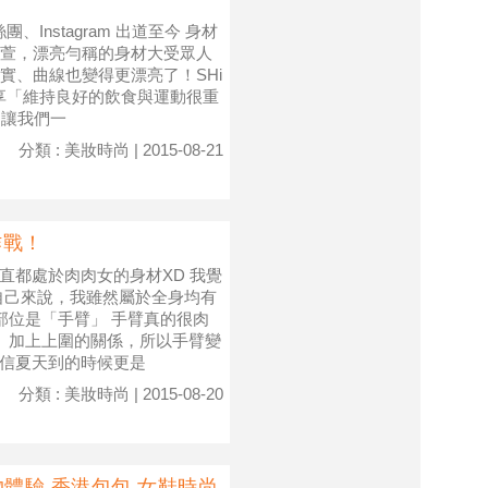
》粉絲團、Instagram 出道至今 身材
萱，漂亮勻稱的身材大受眾人
實、曲線也變得更漂亮了！SHi
享「維持良好的飲食與運動很重
，讓我們一
分類 : 美妝時尚 | 2015-08-21
作戰！
一直都處於肉肉女的身材XD 我覺
自己來說，我雖然屬於全身均有
部位是「手臂」 手臂真的很肉
」 加上上圍的關係，所以手臂變
相信夏天到的時候更是
分類 : 美妝時尚 | 2015-08-20
物體驗.香港包包.女鞋時尚