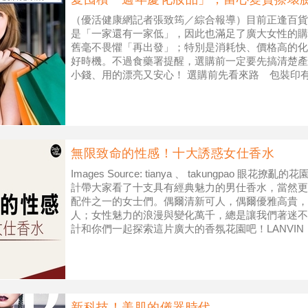
（優活健康網記者張致筠／綜合報導）目前正逢百貨
是「一家還有一家低」，因此也滿足了廣大女性的購
舊毫不畏懼「再出發」；特別是消耗快、價格高的化
好時機。不過食藥署提醒，選購前一定要先搞清楚產
小錢、用的漂亮又安心！ 選購前先看來路 包裝印
貨公司總會使出渾身解數吸引消
無限致命的性感！十大誘惑女仕香水
Images Source: tianya 、 takungpao 眼花撩亂
計帶大家看了十支具有經典魅力的男仕香水，當然更
配件之一的女士們。偶爾清新可人，偶爾優雅高貴，
人；女性魅力的浪漫與變化萬千，總是讓我們著迷不已。就
計和你們一起探索這片廣大的香氛花園吧！LANVIN
新科技！美肌的儀器時代