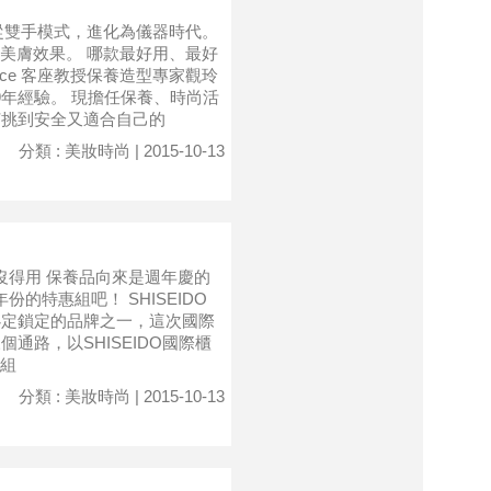
從雙手模式，進化為儀器時代。
美膚效果。 哪款最好用、最好
ce 客座教授保養造型專家觀玲
年經驗。 現擔任保養、時尚活
何挑到安全又適合自己的
分類 : 美妝時尚 | 2015-10-13
不買沒得用 保養品向來是週年慶的
的特惠組吧！ SHISEIDO
慶必定鎖定的品牌之一，這次國際
通路，以SHISEIDO國際櫃
組
分類 : 美妝時尚 | 2015-10-13