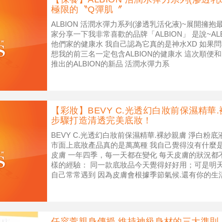
極限的〝Q彈肌〞
ALBION 活潤水彈力系列(滲透乳活化液)~展開擁
家分享一下我非常喜歡的品牌「ALBION」 是說~AL
他們家的健康水 我自己認為它真的是神水XD 如果
想我的前三名一定包含ALBION的健康水 這次順便和
推出的ALBION的新品 活潤水彈力系
【彩妝】BEVY C.光透幻白妝前保濕精華
步驟打造清透完美底妝！
BEVY C.光透幻白妝前保濕精華.裸紗親膚 淨白粉
市面上底妝產品真的是萬萬種 我自己覺得沒有什麼
皮膚 一年四季，每一天都在變化 每天皮膚的狀況都
樣的經驗： 同一款底妝品今天覺得好好用；可是明天
自己常常遇到 因為皮膚會根據季節氣候.還有你的生
任容萱親身傳授 維持神級身材的三大準則