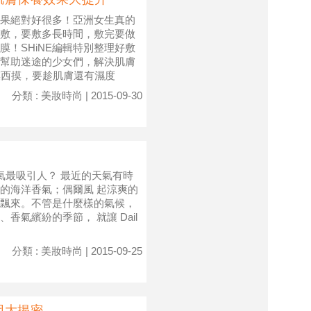
膜，保養效果絕對好很多！亞洲女生真的
敷，要敷多長時間，敷完要做
！SHiNE編輯特別整理好敷
幫助迷途的少女們，解決肌膚
摸西摸，要趁肌膚還有濕度
分類 : 美妝時尚 | 2015-09-30
t 什麼樣的香氣最吸引人？ 最近的天氣有時
的海洋香氣；偶爾風 起涼爽的
飄來。不管是什麼樣的氣候，
氣繽紛的季節， 就讓 Dail
分類 : 美妝時尚 | 2015-09-25
因大揭密