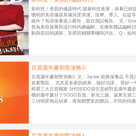
新科技！美肌的儀器時代 隨著科技進展，保養已經
聰明的美容儀器具備深度清潔、按摩、導入、拉提等
操作？有請保養達人觀玲，親自測試報告。 文╱Gra
曾為美容保養與流行時尚總編輯，並擁有雜誌編輯19
動與節目的講師，並撰寫相關專欄與評比。 Q：如
百貨週年慶朝聖攻略2-
百貨週年慶朝聖攻略2- 文╱Jackie 經典保養品 
首要戰區， 尤其是各家的經典，做好功課， 買好一年份
精選三大百貨獨家 SHISEIDO資生堂絕對是週年
櫃的週年慶分了SOGO百貨、新光三越、遠東百貨三個
三項明星商品領軍，再加贈豐富的贈品，不同的特惠
百貨週年慶朝聖攻略1