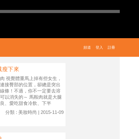
頻道
登入
註冊
滅瘦下來
消掉馬鞍肉 視覺體重馬上掉有些女生，
連接臀部的位置，卻總是突出
線條！不過，你不一定要去溶
可以消失的～ 馬鞍肉就是大腿
良、愛吃甜食冷飲、下半
分類 : 美妝時尚 | 2015-11-09
..