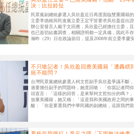
決：比扯鈴扯
民眾黨副總統參選人吳欣盈近日再度面臨雙重國籍的
立委李德維與民進黨立委王定宇皆要求吳欣盈提出證
辦公室發言人戴于文回應，吳欣盈已經擔任立委，且
也已簽切結書調查，相關證明都一定具備，因此不存
瀚昨（29）日在政論節目，提及2008年前立委李
能會出現「比扯鈴還扯」的結局。
不只嗆記者！吳欣盈回應美國籍「遭轟瞎
統不能問？
台灣民眾黨總統參選人柯文哲副手吳欣盈爭議不斷，
過要擔任副手的問題時，她竟回嗆：「你當記者問你
頭直言：「這樣的回答，是來幫柯文哲扣分的嗎？」
放棄美國籍，她又稱：「這是我和美國政府之間的事
酸：「你是要選我們中華民國的副總統，這跟我們當
媒體人黃揚明則認為，這樣的回答簡直瞎到爆
看板烏龍爆紅！葉元之嘆「下雨無法繪畫