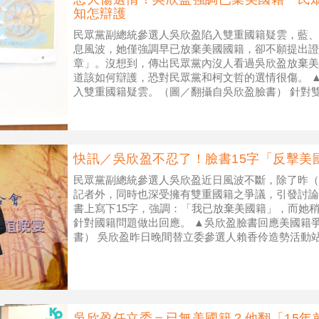
知怎辯護
民眾黨副總統參選人吳欣盈陷入雙重國籍疑雲，藍、
息風波，她僅強調早已放棄美國國籍，卻不願提出證
章」。沒想到，傳出民眾黨內沒人看過吳欣盈放棄美
道該如何辯護，恐對民眾黨和柯文哲的選情很傷。 
入雙重國籍疑雲。（圖／翻攝自吳欣盈臉書） 針對雙
日在臉書發文表示：「12月5日見
快訊／吳欣盈不忍了！臉書15字「反擊美國
民眾黨副總統參選人吳欣盈近日風波不斷，除了昨（
記者外，同時也深受擁有雙重國籍之爭議，引發討論
書上寫下15字，強調：「我已放棄美國籍」，而她
針對國籍問題做出回應。 ▲吳欣盈臉書回應美國籍
書） 吳欣盈昨日晚間替立委參選人賴香伶造勢活動
有跟家人討論過要擔任副手」問題
吳欣盈任立委＝已無美國籍？他翻「15年