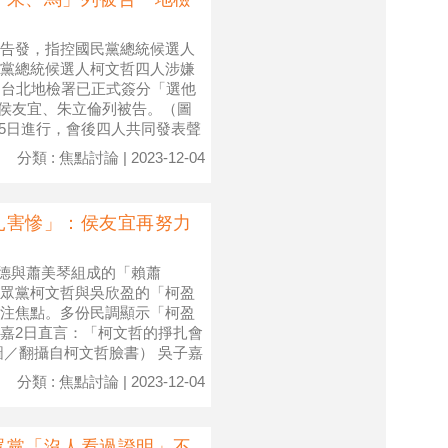
告發，指控國民黨總統候選人
黨總統候選人柯文哲四人涉嫌
。台北地檢署已正式簽分「選他
、侯友宜、朱立倫列被告。（圖
15日進行，會後四人共同發表聲
分類 : 焦點討論 | 2023-12-04
扎害慘」：侯友宜再努力
清德與蕭美琴組成的「賴蕭
眾黨柯文哲與吳欣盈的「柯盈
注焦點。多份民調顯示「柯盈
嘉2日直言：「柯文哲的掙扎會
圖／翻攝自柯文哲臉書） 吳子嘉
分類 : 焦點討論 | 2023-12-04
眾黨「沒人看過證明」不