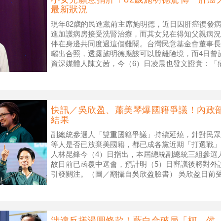
最新狀況
現年82歲的民進黨前主席施明德，近日因肝癌復發
進加護病房接受洗腎治療，而其女兒在得知父親病況
伴在身邊共同度過這個難關。台灣民意基金會董事長
曬出合照，透露施明德應該可以脫離險境，而4日曾
資深媒體人陳文茜，今（6）日凌晨也發文證實：「病
的民進黨前主席施明德日前驚傳
快訊／吳欣盈、蕭美琴爆國籍爭議！內政
結果
副總統參選人「雙重國籍爭議」持續延燒，針對民眾
等人是否已放棄美國籍，都已成各黨近期「打選戰」
人林昆鋒今（4）日指出，本屆總統副總統三組參選
故目前已函覆中選會，預計明（5）日審議後將對外
引發關注。（圖／翻攝自吳欣盈臉書） 吳欣盈日前
美國籍，結果她卻回了一句：「這是
涉違反搓湯圓條款！藍白合破局「柯、侯