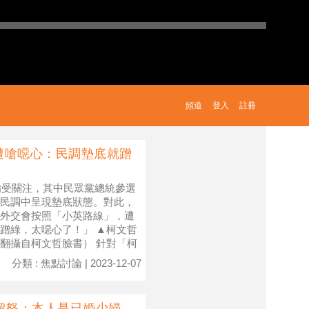
頻道
登入
註冊
遭嗆噁心：民調墊底就蹭
備受關注，其中民眾黨總統參選
民調中呈現墊底狀態。對此，
外交會按照「小英路線」，遭
蹭綠，太噁心了！」 ▲柯文哲
翻攝自柯文哲臉書） 針對「柯
分類 : 焦點討論 | 2023-12-07
超怒：本人是已婚少婦