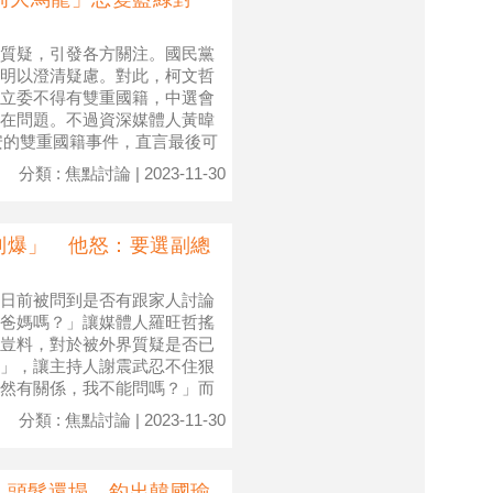
質疑，引發各方關注。國民黨
明以澄清疑慮。對此，柯文哲
立委不得有雙重國籍，中選會
在問題。不過資深媒體人黃暐
慶安的雙重國籍事件，直言最後可
分類 : 焦點討論 | 2023-11-30
到爆」 他怒：要選副總
日前被問到是否有跟家人討論
爸媽嗎？」讓媒體人羅旺哲搖
豈料，對於被外界質疑是否已
」，讓主持人謝震武忍不住狠
然有關係，我不能問嗎？」而
分類 : 焦點討論 | 2023-11-30
」頭髮還塌 釣出韓國瑜