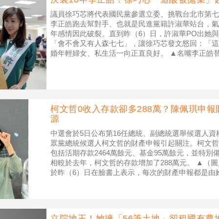
議員徐巧芯將代表國民黨參選立委、挑戰台北市第七
李正皓跑去幫對手、也就是民進黨籍許淑華站台，氣
年感情因此破裂。直到昨（6）日，許淑華PO出她
「會不會又有人森七七」，讓徐巧芯發文怒回：「這
婚年輕婦女、私生活一向正直良好。 ▲名嘴李正皓
台。（圖／翻攝自許淑華Hsu Sh
柯文哲0收入存款卻多288萬？陳佩琪申
源
中選會於5日公布第16任總統、副總統選舉候選人
眾黨總統候選人柯文哲的財產申報引起關注。柯文哲
包括活期存款2464萬餘元、基金95萬餘元，並特別
相較於去年，柯文哲的存款增加了288萬元。 ▲（
於昨（6）日在臉書上表示，每次的財產申報都是由
選市長及其八年市長
立院地王！她擁「56筆土地」卻租國有農地