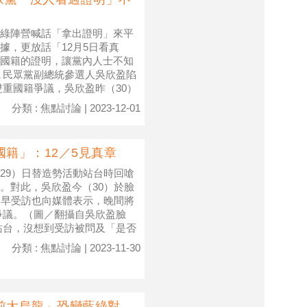
綠陣營喊話「拿出證明」來平
據，更放話「12月5日看真
國籍的證明，讓黨內人士不知
▲民眾黨副總統參選人吳欣盈陷
重國籍爭議，吳欣盈昨（30）
分類 : 焦點討論 | 2023-12-01
籍」：12／5見真章
29）日替造勢活動站台時回嗆
。對此，吳欣盈今（30）於臉
稍早受訪也向媒體表示，晚間將
爭議。（圖／翻攝自吳欣盈臉
站台，沒想到受訪被問及「是否
分類 : 焦點討論 | 2023-11-30
前大烏龍」恐變藍綠對