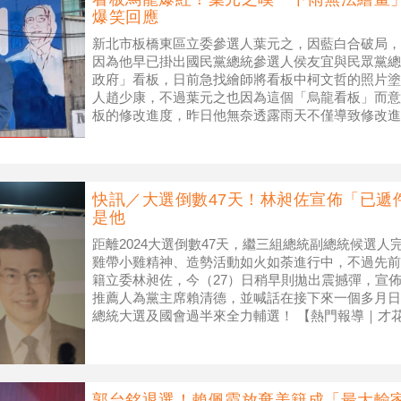
爆笑回應
新北市板橋東區立委參選人葉元之，因藍白合破局，
因為他早已掛出國民黨總統參選人侯友宜與民眾黨總統
政府」看板，日前急找繪師將看板中柯文哲的照片塗
人趙少康，不過葉元之也因為這個「烏龍看板」而意
板的修改進度，昨日他無奈透露雨天不僅導致修改進
「頭髮塌了」，沒想到這個小插曲竟意外
快訊／大選倒數47天！林昶佐宣佈「已遞
是他
距離2024大選倒數47天，繼三組總統副總統候選
雞帶小雞精神、造勢活動如火如荼進行中，不過先前
籍立委林昶佐，今（27）日稍早則拋出震撼彈，宣
推薦人為黨主席賴清德，並喊話在接下來一個多月日
總統大選及國會過半來全力輔選！ 【熱門報導｜才花9元
票」千萬有2人 全台
郭台銘退選！賴佩霞放棄美籍成「最大輸