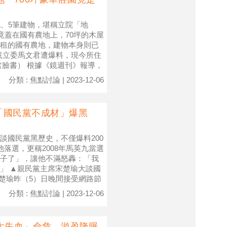
地、5筆建物，堪稱立院「地
竟蓋在國有農地上，70坪的木屋
租的國有農地，建物本身則已
黨立委馬文君遭爆料，現今所住
君臉書） 根據《鏡週刊》報導，
分類 : 焦點討論 | 2023-12-06
「國民黨不成材」爆黑
談國民黨黑歷史，不僅爆料200
落選，更稱2008年馬英九當選
子了」，讓他不滿怒轟：「我
」 ▲親民黨主席宋楚瑜大談國
） 宋楚瑜昨（5）日晚間接受網路節
分類 : 焦點討論 | 2023-12-06
大失血」命危 游盈隆曝