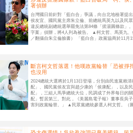
署偵辦
台灣國日前針對「藍白合」爭議，向台北地檢署提出
侯友宜、國民黨主席朱立倫、前總統馬英九以及民眾
違反總統副總統選舉罷免法第84條「搓湯圓條款」
字案」偵辦，將4人列為被告。 ▲柯文哲、馬英九
／翻攝自朱立倫臉書） 「藍白合」政黨協商於11月
明，並以7日至17日社會各界
斷言柯文哲落選！他嘆政黨輪替「恐被掙
也沒用
2024總統大選將於1月13日登場，分別由民進黨賴
配」、國民黨侯友宜與趙少康的「侯康配」，以及民
配」，三組人馬爭總統大位，民調成了外界每日的關
配」暫居第三。對此，《美麗島電子報》董事長吳子
害到政黨輪替。」 ▲民眾黨總統參選人柯文哲。（
2日在節目《董事長開講》中提到
恐大傷選情！吳欣盈強調已棄美國籍 民