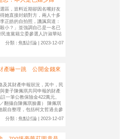
選區，豈料近期卻因名嘴好友
得她直接封鎖對方，兩人十多
與李正皓的自拍照，譏諷寫道：
殺小？」並強調自己是一名已
替民進黨籍立委參選人許淑華站
分類 : 焦點討論 | 2023-12-07
報財產嚇一跳 公開金錢來
資格及其財產申報狀況，其中，民
與妻子陳佩琪共同申報的財產
備註一筆公教保險金422萬元。
圖／翻攝自陳佩琪臉書） 陳佩琪
她親自整理，包括柯文哲過去參
分類 : 焦點討論 | 2023-12-07
 700坪豪華莊園竟是