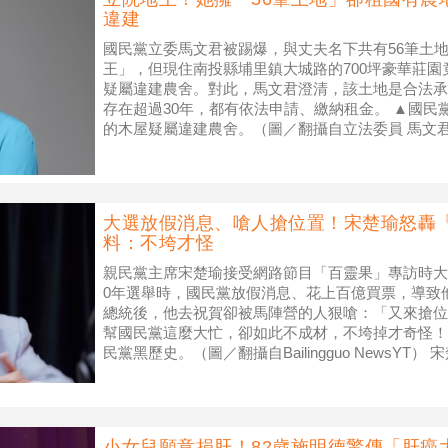
違建
國民黨立委馬文君被踢爆，與丈夫名下共有56筆土
王」，但現住南投縣埔里鎮大城路的700坪豪華莊園
疑屬違建農舍。對此，馬文君澄清，該土地是合法承
存在超過30年，都有依法申請、繳納租金。 ▲國民
的木屋疑屬違建農舍。（圖／翻攝自立法委員 馬文
馬文君說明，該土地的歷史
大選放假消息、嗆人搶位置！宋楚瑜怒轟
料：不垮才怪
親民黨主席宋楚瑜接受網路節目「百靈果」專訪時大
0年選舉時，國民黨放假消息、花上百億買票，導致他
總統後，他去祝賀卻被馬陣營的人狠嗆：「又來搶位
幫國民黨這麼大忙，卻如此不成材，不垮掉才奇怪！
民黨黑歷史。（圖／翻攝自Bailingguo NewsYT
目「百
小女兒願意捐肝！82歲施明德驚傳「肝癌