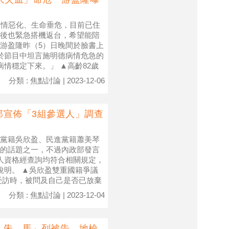
病情惡化、生命垂危，目前已住
後也緊急搭機返台，希望能陪
游盈隆昨（5）日晚間於臉書上
於節目中坦言施明德病情危急的
情穩定下來。」 ▲高齡82歲
分類 : 焦點討論 | 2023-12-06
部宣佈「3組參選人」調查
黨籍吳欣盈、民進黨籍蕭美琴
的話題之一，不過內政部發言
人資格經查詢均符合相關規定，
說明。 ▲吳欣盈雙重國籍爭議
受訪時，被問及自己是否已放棄
分類 : 焦點討論 | 2023-12-04
、朱、馬」列被告 地檢