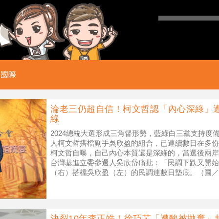
國際
淪老三仍超自信！柯文哲認「內心深綠」
綠
2024總統大選形成三角督形勢，藍綠白三黨支持度
人柯文哲搭檔副手吳欣盈的組合，已連續數日在多份
柯文哲自曝，自己內心本質還是深綠的，當選後兩岸
台灣基進立委參選人吳欣岱痛批：「民調下跌又開始
（右）搭檔吳欣盈（左）的民調連數日墊底。（圖／
盈配」在多份民調中墊底一事，柯
決裂10年李正皓！徐巧芯「遭酸被拋棄」