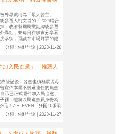
被外界戲稱為「最大苦主」，
參選人柯文哲的「2024聯合
掉，改繪製國民黨副總統參選
外爆紅，並每日在臉書分享看
度落後，還讓在市場拜票的他
分類 : 焦點討論 | 2023-11-28
件加入民進黨」 推薦人
人完成登記後，各黨也積極展現母
曾宣佈本屆不競選連任的無黨
佈自己已正式遞件加入民進黨、
子裡，他將以民進黨員身份為
！7-ELEVEN「狂開10張發
分類 : 焦點討論 | 2023-11-27
家」？內行人搖頭：賺翻